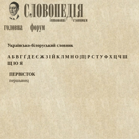
Українсько-білоруський словник
А
Б
В
Г
Ґ
Д
Е
Є
Ж
З
І
Й
К
Л
М
Н
О
[П]
Р
С
Т
У
Ф
Х
Ц
Ч
Ш
Щ
Ю
Я
ПЕРВІСТОК
першынец