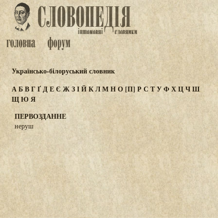
Українсько-білоруський словник
А
Б
В
Г
Ґ
Д
Е
Є
Ж
З
І
Й
К
Л
М
Н
О
[П]
Р
С
Т
У
Ф
Х
Ц
Ч
Ш
Щ
Ю
Я
ПЕРВОЗДАННЕ
неруш