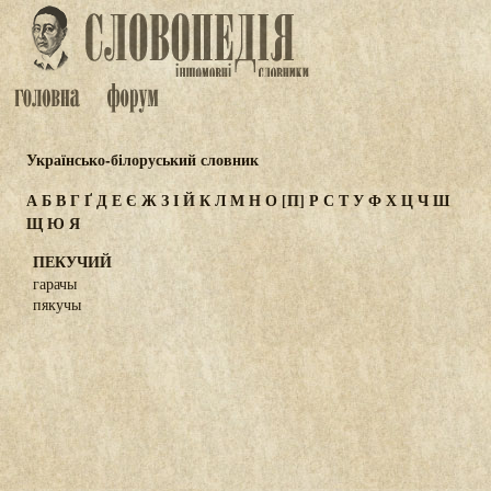
Українсько-білоруський словник
А
Б
В
Г
Ґ
Д
Е
Є
Ж
З
І
Й
К
Л
М
Н
О
[П]
Р
С
Т
У
Ф
Х
Ц
Ч
Ш
Щ
Ю
Я
ПЕКУЧИЙ
гарачы
пякучы