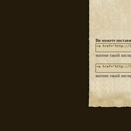
Ви можете постави
матиме такий вигл
матиме такий вигл