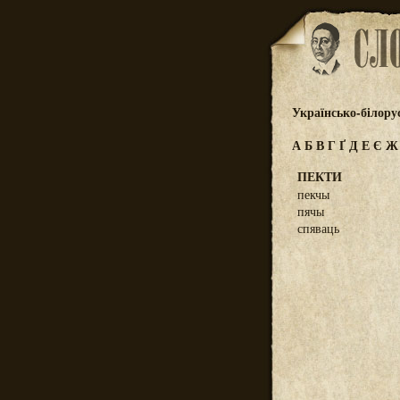
Українсько-білору
А
Б
В
Г
Ґ
Д
Е
Є
ПЕКТИ
пекчы
пячы
спяваць