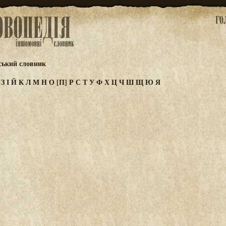
ський словник
Ж
З
І
Й
К
Л
М
Н
О
[П]
Р
С
Т
У
Ф
Х
Ц
Ч
Ш
Щ
Ю
Я