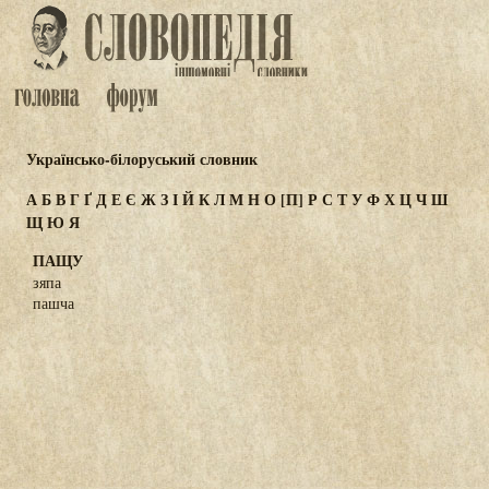
Українсько-білоруський словник
А
Б
В
Г
Ґ
Д
Е
Є
Ж
З
І
Й
К
Л
М
Н
О
[П]
Р
С
Т
У
Ф
Х
Ц
Ч
Ш
Щ
Ю
Я
ПАЩУ
зяпа
пашча