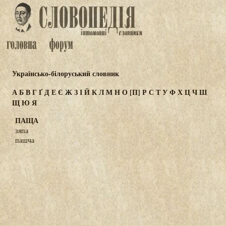
Українсько-білоруський словник
А
Б
В
Г
Ґ
Д
Е
Є
Ж
З
І
Й
К
Л
М
Н
О
[П]
Р
С
Т
У
Ф
Х
Ц
Ч
Ш
Щ
Ю
Я
ПАЩА
зяпа
пашча