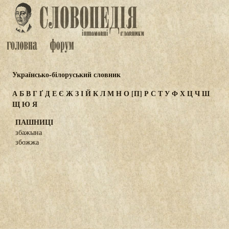
Українсько-білоруський словник
А
Б
В
Г
Ґ
Д
Е
Є
Ж
З
І
Й
К
Л
М
Н
О
[П]
Р
С
Т
У
Ф
Х
Ц
Ч
Ш
Щ
Ю
Я
ПАШНИЦІ
збажына
збожжа