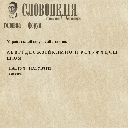
Українсько-білоруський словник
А
Б
В
Г
Ґ
Д
Е
Є
Ж
З
І
Й
К
Л
М
Н
О
[П]
Р
С
Т
У
Ф
Х
Ц
Ч
Ш
Щ
Ю
Я
ПАСТУХ , ПАСУВАТИ
запалка