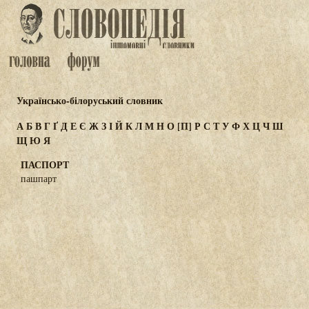
Українсько-білоруський словник
А
Б
В
Г
Ґ
Д
Е
Є
Ж
З
І
Й
К
Л
М
Н
О
[П]
Р
С
Т
У
Ф
Х
Ц
Ч
Ш
Щ
Ю
Я
ПАСПОРТ
пашпарт