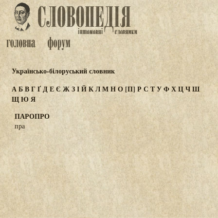
Українсько-білоруський словник
А
Б
В
Г
Ґ
Д
Е
Є
Ж
З
І
Й
К
Л
М
Н
О
[П]
Р
С
Т
У
Ф
Х
Ц
Ч
Ш
Щ
Ю
Я
ПАРОПРО
пра