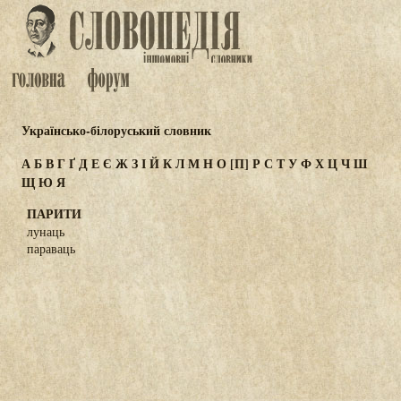
Українсько-білоруський словник
А
Б
В
Г
Ґ
Д
Е
Є
Ж
З
І
Й
К
Л
М
Н
О
[П]
Р
С
Т
У
Ф
Х
Ц
Ч
Ш
Щ
Ю
Я
ПАРИТИ
лунаць
параваць