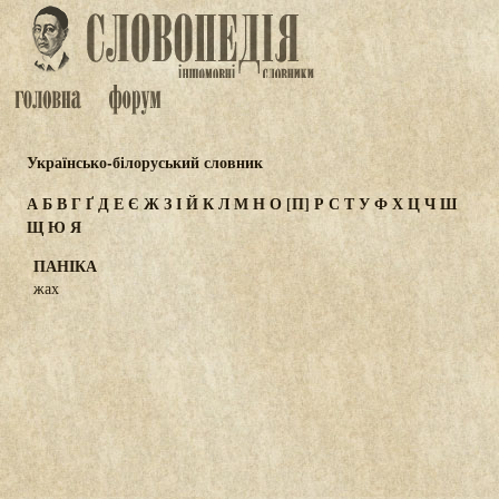
Українсько-білоруський словник
А
Б
В
Г
Ґ
Д
Е
Є
Ж
З
І
Й
К
Л
М
Н
О
[П]
Р
С
Т
У
Ф
Х
Ц
Ч
Ш
Щ
Ю
Я
ПАНІКА
жах