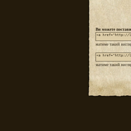
Ви можете постави
матиме такий вигл
матиме такий вигл