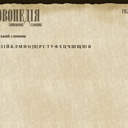
ський словник
Ж
З
І
Й
К
Л
М
Н
О
[П]
Р
С
Т
У
Ф
Х
Ц
Ч
Ш
Щ
Ю
Я