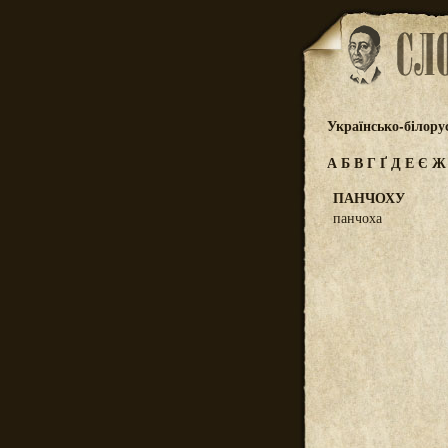
Українсько-білору
А
Б
В
Г
Ґ
Д
Е
Є
ПАНЧОХУ
панчоха