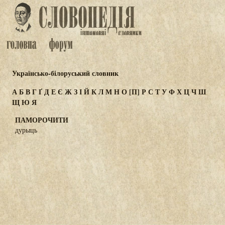
Українсько-білоруський словник
А
Б
В
Г
Ґ
Д
Е
Є
Ж
З
І
Й
К
Л
М
Н
О
[П]
Р
С
Т
У
Ф
Х
Ц
Ч
Ш
Щ
Ю
Я
ПАМОРОЧИТИ
дурыць