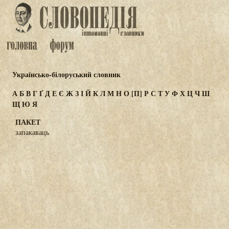
Українсько-білоруський словник
А
Б
В
Г
Ґ
Д
Е
Є
Ж
З
І
Й
К
Л
М
Н
О
[П]
Р
С
Т
У
Ф
Х
Ц
Ч
Ш
Щ
Ю
Я
ПАКЕТ
запакаваць