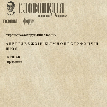
Українсько-білоруський словник
А
Б
В
Г
Ґ
Д
Е
Є
Ж
З
І
Й
[К]
Л
М
Н
О
П
Р
С
Т
У
Ф
Х
Ц
Ч
Ш
Щ
Ю
Я
КРІПАК
прыгонны