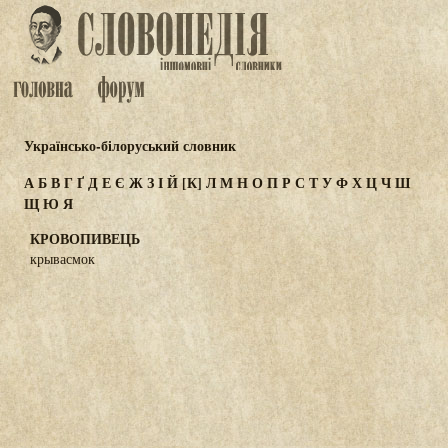
Українсько-білоруський словник
А
Б
В
Г
Ґ
Д
Е
Є
Ж
З
І
Й
[К]
Л
М
Н
О
П
Р
С
Т
У
Ф
Х
Ц
Ч
Ш
Щ
Ю
Я
КРОВОПИВЕЦЬ
крывасмок