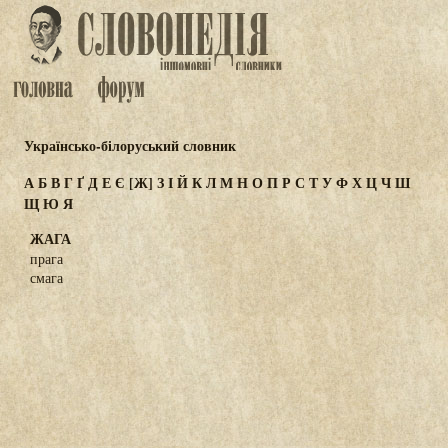
Українсько-білоруський словник
А
Б
В
Г
Ґ
Д
Е
Є
[Ж]
З
І
Й
К
Л
М
Н
О
П
Р
С
Т
У
Ф
Х
Ц
Ч
Ш
Щ
Ю
Я
ЖАГА
прага
смага