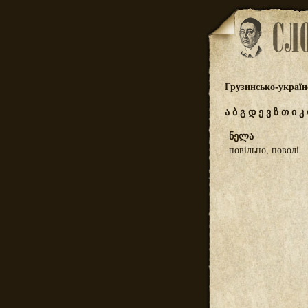
Грузинсько-україн
ა
ბ
გ
დ
ე
ვ
ზ
თ
ი
კ
ნელა
повільно, поволі