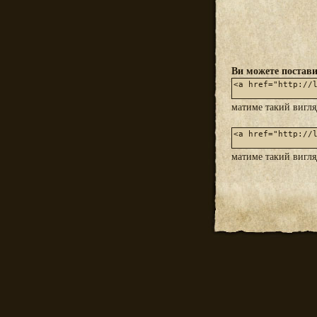
Ви можете постави
матиме такий вигл
матиме такий вигл