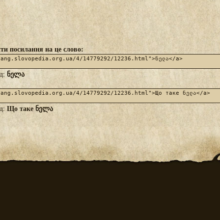
ти посилання на це слово:
ნელა
яд:
Що таке ნელა
яд: