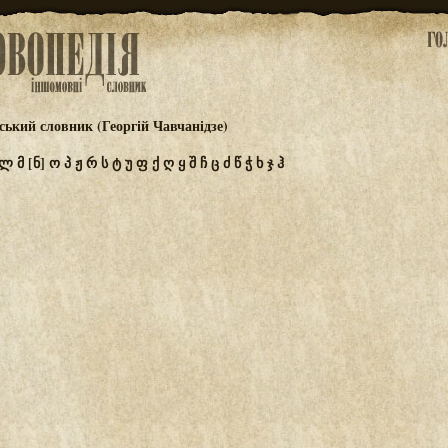
ський словник (Георгій Чавчанідзе)
ლ
მ
[ნ]
ო
პ
ჟ
რ
ს
ტ
უ
ფ
ქ
ღ
ყ
შ
ჩ
ც
ძ
წ
ჭ
ხ
ჯ
ჰ