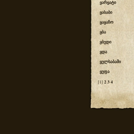
ყარყატი
ყასაბი
ყაყაჩო
ყბა
ყბედი
ყდა
ყელსაბამი
ყეფა
2
3
4
[1]