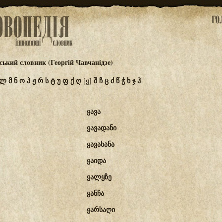
ський словник (Георгій Чавчанідзе)
ლ
მ
ნ
ო
პ
ჟ
რ
ს
ტ
უ
ფ
ქ
ღ
შ
ჩ
ც
ძ
წ
ჭ
ხ
ჯ
ჰ
[ყ]
ყავა
ყავადანი
ყავახანა
ყაიდა
ყალყზე
ყანჩა
ყარსაღი