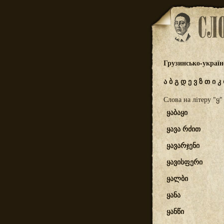
Грузинсько-україн
ა
ბ
გ
დ
ე
ვ
ზ
თ
ი
კ
Слова на літеру "ყ"
ყაბაყი
ყავა რძით
ყავარჯენი
ყავისფერი
ყალბი
ყანა
ყანწი