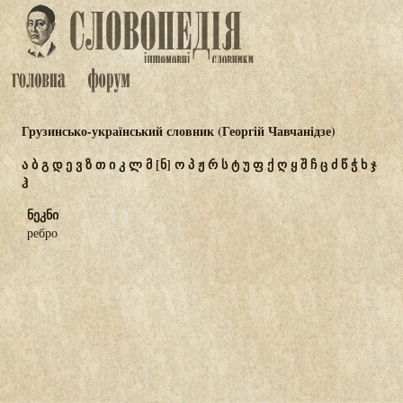
Грузинсько-український словник (Георгій Чавчанідзе)
ა
ბ
გ
დ
ე
ვ
ზ
თ
ი
კ
ლ
მ
[ნ]
ო
პ
ჟ
რ
ს
ტ
უ
ფ
ქ
ღ
ყ
შ
ჩ
ც
ძ
წ
ჭ
ხ
ჯ
ჰ
ნეკნი
ребро