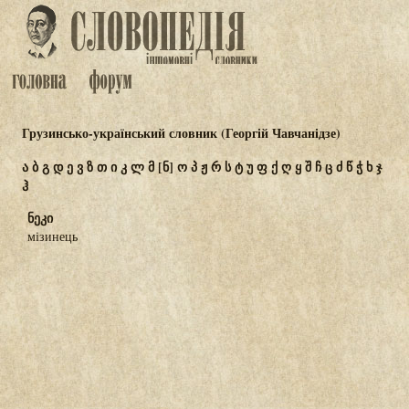
Грузинсько-український словник (Георгій Чавчанідзе)
ა
ბ
გ
დ
ე
ვ
ზ
თ
ი
კ
ლ
მ
[ნ]
ო
პ
ჟ
რ
ს
ტ
უ
ფ
ქ
ღ
ყ
შ
ჩ
ც
ძ
წ
ჭ
ხ
ჯ
ჰ
ნეკი
мізинець