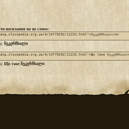
ти посилання на це слово:
ნეკერჩხალი
яд:
Що таке ნეკერჩხალი
яд: