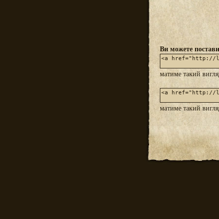
Ви можете постави
матиме такий вигл
матиме такий вигл