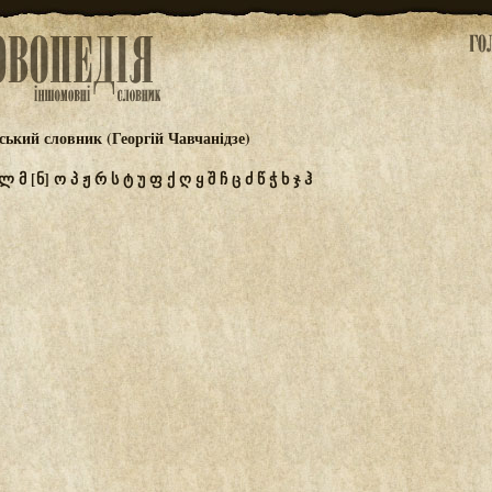
ський словник (Георгій Чавчанідзе)
ლ
მ
[ნ]
ო
პ
ჟ
რ
ს
ტ
უ
ფ
ქ
ღ
ყ
შ
ჩ
ც
ძ
წ
ჭ
ხ
ჯ
ჰ