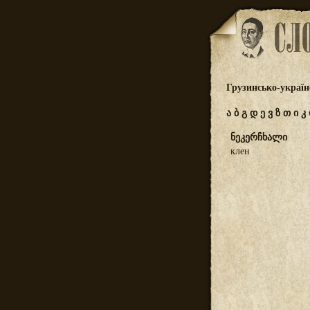
Грузинсько-україн
ა
ბ
გ
დ
ე
ვ
ზ
თ
ი
კ
ნეკერჩხალი
клен