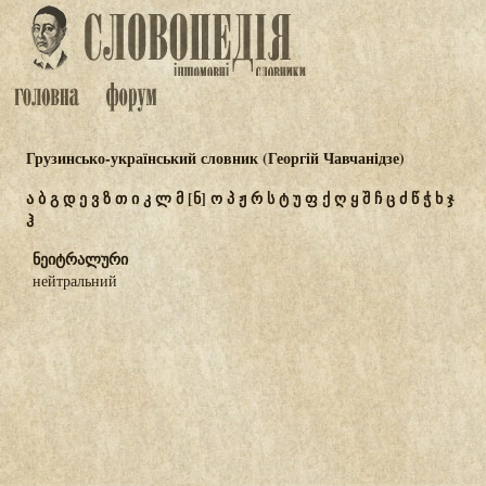
Грузинсько-український словник (Георгій Чавчанідзе)
ა
ბ
გ
დ
ე
ვ
ზ
თ
ი
კ
ლ
მ
[ნ]
ო
პ
ჟ
რ
ს
ტ
უ
ფ
ქ
ღ
ყ
შ
ჩ
ც
ძ
წ
ჭ
ხ
ჯ
ჰ
ნეიტრალური
нейтральний