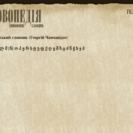
ський словник (Георгій Чавчанідзе)
ლ
მ
[ნ]
ო
პ
ჟ
რ
ს
ტ
უ
ფ
ქ
ღ
ყ
შ
ჩ
ც
ძ
წ
ჭ
ხ
ჯ
ჰ