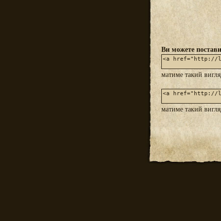
Ви можете постави
матиме такий вигл
матиме такий вигл