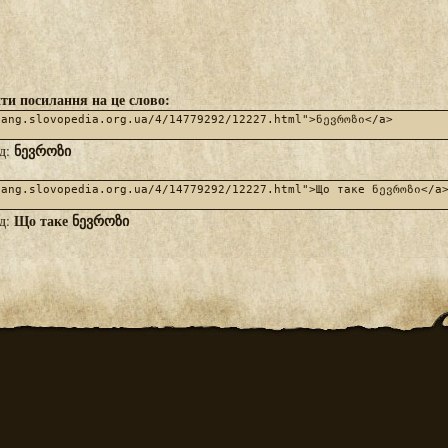
ти посилання на це слово:
ნევროზი
яд:
Що таке ნევროზი
яд: