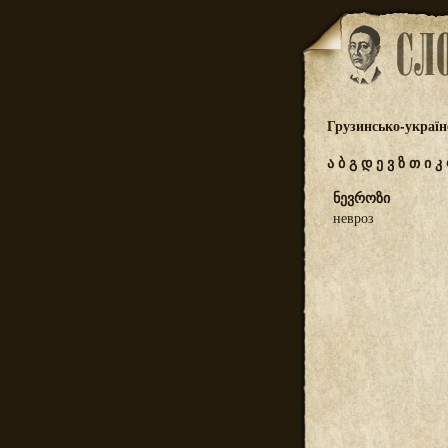
Грузинсько-україн
ა
ბ
გ
დ
ე
ვ
ზ
თ
ი
კ
ნევროზი
невроз