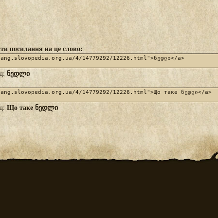
ти посилання на це слово:
ნედლი
яд:
Що таке ნედლი
яд: