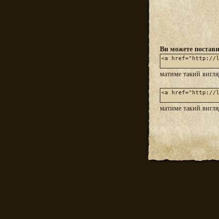
Ви можете постави
матиме такий вигл
матиме такий вигл