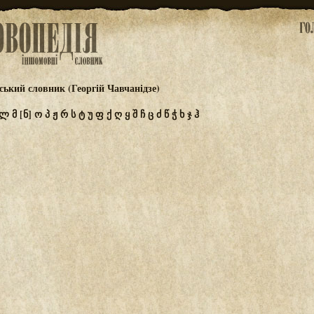
ський словник (Георгій Чавчанідзе)
ლ
მ
[ნ]
ო
პ
ჟ
რ
ს
ტ
უ
ფ
ქ
ღ
ყ
შ
ჩ
ც
ძ
წ
ჭ
ხ
ჯ
ჰ