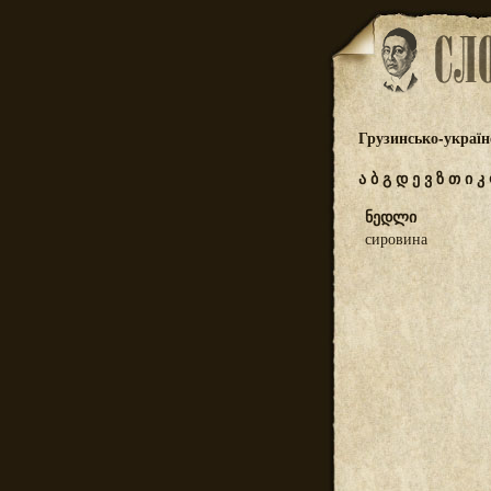
Грузинсько-україн
ა
ბ
გ
დ
ე
ვ
ზ
თ
ი
კ
ნედლი
сировина