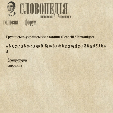
Грузинсько-український словник (Георгій Чавчанідзе)
ა
ბ
გ
დ
ე
ვ
ზ
თ
ი
კ
ლ
მ
[ნ]
ო
პ
ჟ
რ
ს
ტ
უ
ფ
ქ
ღ
ყ
შ
ჩ
ც
ძ
წ
ჭ
ხ
ჯ
ჰ
ნედლეული
сировина