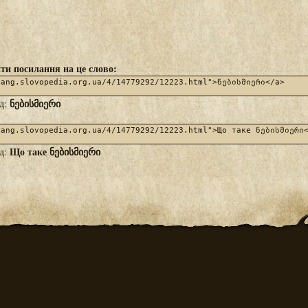
ти посилання на це слово:
ნებისმიერი
яд:
Що таке ნებისმიერი
яд: