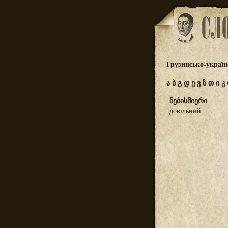
Грузинсько-україн
ა
ბ
გ
დ
ე
ვ
ზ
თ
ი
კ
ნებისმიერი
довільний