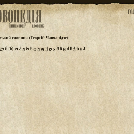
ський словник (Георгій Чавчанідзе)
ლ
მ
[ნ]
ო
პ
ჟ
რ
ს
ტ
უ
ფ
ქ
ღ
ყ
შ
ჩ
ც
ძ
წ
ჭ
ხ
ჯ
ჰ