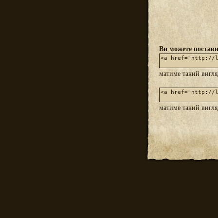
Ви можете постави
матиме такий вигл
матиме такий вигл