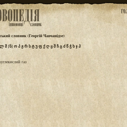
ський словник (Георгій Чавчанідзе)
ლ
მ
[ნ]
ო
პ
ჟ
რ
ს
ტ
უ
ფ
ქ
ღ
ყ
შ
ჩ
ც
ძ
წ
ჭ
ხ
ჯ
ჰ
вуглекислий газ