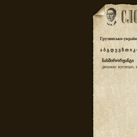
Грузинсько-україн
ა
ბ
გ
დ
ე
ვ
ზ
თ
ი
კ
ნახშირორჟანგი
двоокис вуглецю, 