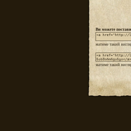
Ви можете постави
матиме такий вигл
матиме такий вигл