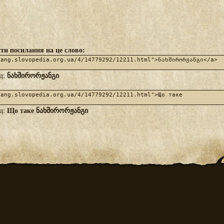
ти посилання на це слово:
ნახშირორჟანგი
яд:
Що таке ნახშირორჟანგი
яд: