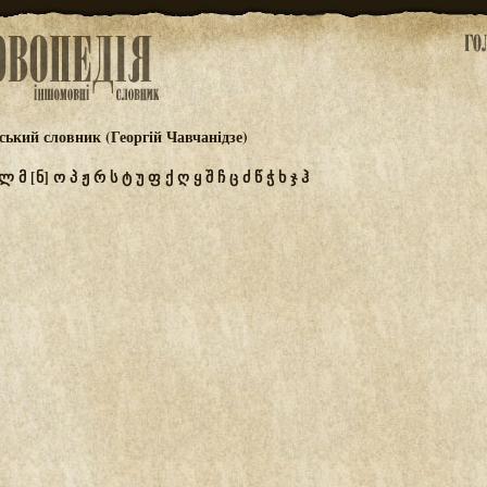
ський словник (Георгій Чавчанідзе)
ლ
მ
[ნ]
ო
პ
ჟ
რ
ს
ტ
უ
ფ
ქ
ღ
ყ
შ
ჩ
ც
ძ
წ
ჭ
ხ
ჯ
ჰ