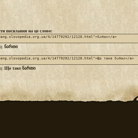
ти посилання на це слово:
ნართი
яд:
Що таке ნართი
яд: