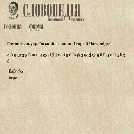
Грузинсько-український словник (Георгій Чавчанідзе)
ა
ბ
გ
დ
ე
ვ
ზ
თ
ი
კ
ლ
მ
[ნ]
ო
პ
ჟ
რ
ს
ტ
უ
ფ
ქ
ღ
ყ
შ
ჩ
ც
ძ
წ
ჭ
ხ
ჯ
ჰ
ნაპირი
берег