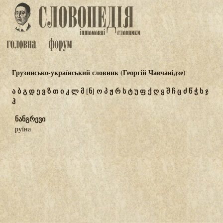
Грузинсько-український словник (Георгій Чавчанідзе)
ა
ბ
გ
დ
ე
ვ
ზ
თ
ი
კ
ლ
მ
[ნ]
ო
პ
ჟ
რ
ს
ტ
უ
ფ
ქ
ღ
ყ
შ
ჩ
ც
ძ
წ
ჭ
ხ
ჯ
ჰ
ნანგრევი
руїна