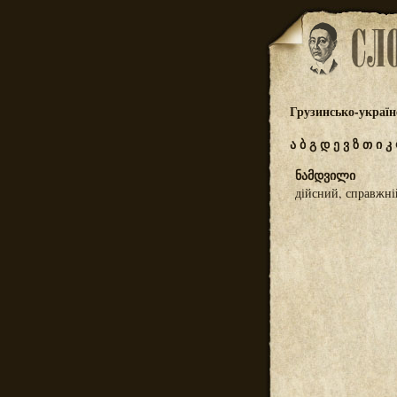
Грузинсько-україн
ა
ბ
გ
დ
ე
ვ
ზ
თ
ი
კ
ნამდვილი
дійсний, справжні