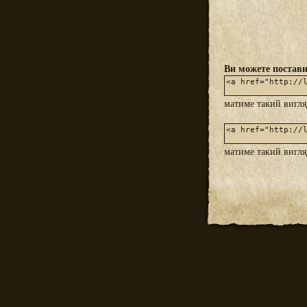
Ви можете постави
матиме такий вигл
матиме такий вигл