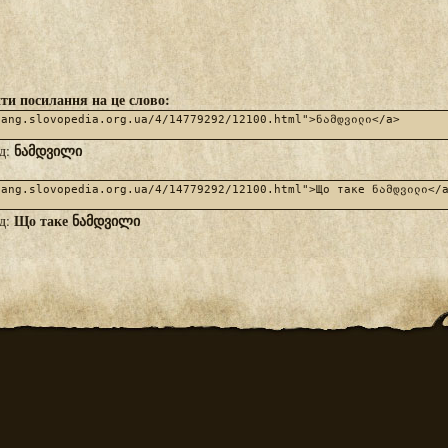
ти посилання на це слово:
ნამდვილი
яд:
Що таке ნამდვილი
яд: