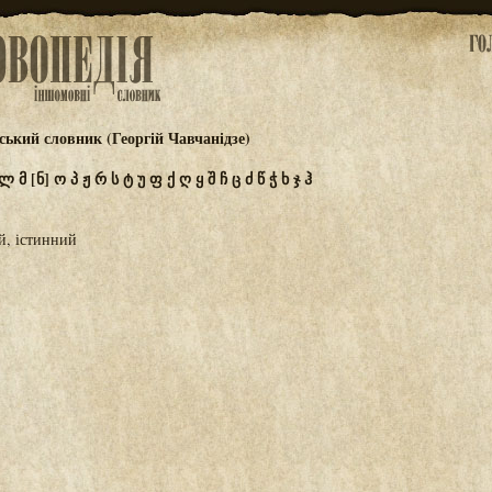
ський словник (Георгій Чавчанідзе)
ლ
მ
[ნ]
ო
პ
ჟ
რ
ს
ტ
უ
ფ
ქ
ღ
ყ
შ
ჩ
ც
ძ
წ
ჭ
ხ
ჯ
ჰ
й, істинний