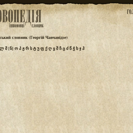
ський словник (Георгій Чавчанідзе)
ლ
მ
[ნ]
ო
პ
ჟ
რ
ს
ტ
უ
ფ
ქ
ღ
ყ
შ
ჩ
ც
ძ
წ
ჭ
ხ
ჯ
ჰ