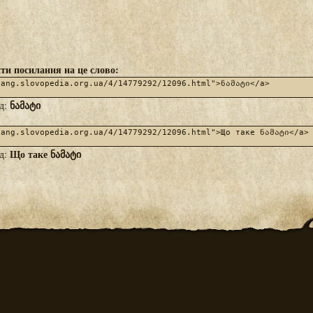
ти посилання на це слово:
ნამატი
яд:
Що таке ნამატი
яд: