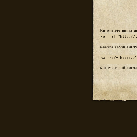
Ви можете постави
матиме такий вигл
матиме такий вигл