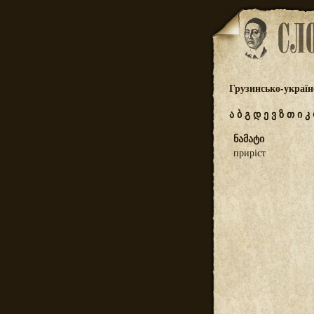
Грузинсько-україн
ა
ბ
გ
დ
ე
ვ
ზ
თ
ი
კ
ნამატი
приріст