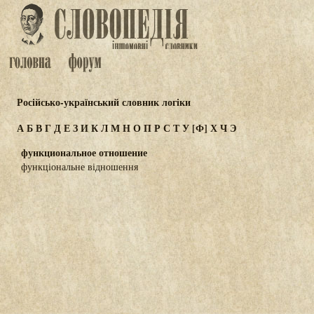
Російсько-український словник логіки
А
Б
В
Г
Д
Е
З
И
К
Л
М
Н
О
П
Р
С
Т
У
[Ф]
Х
Ч
Э
функциональное отношение
функціональне відношення