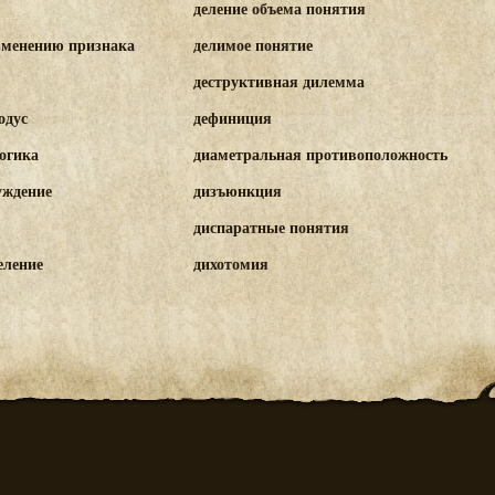
деление объема понятия
зменению признака
делимое понятие
деструктивная дилемма
одус
дефиниция
огика
диаметральная противоположность
уждение
дизъюнкция
диспаратные понятия
еление
дихотомия