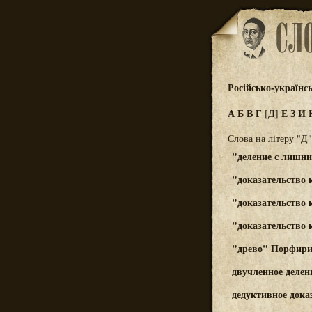
Російсько-українс
А
Б
В
Г
Е
З
И
[Д]
Слова на літеру "Д"
"деление с лишн
"доказательство 
"доказательство 
"доказательство 
"древо" Порфир
двучленное делен
дедуктивное дока