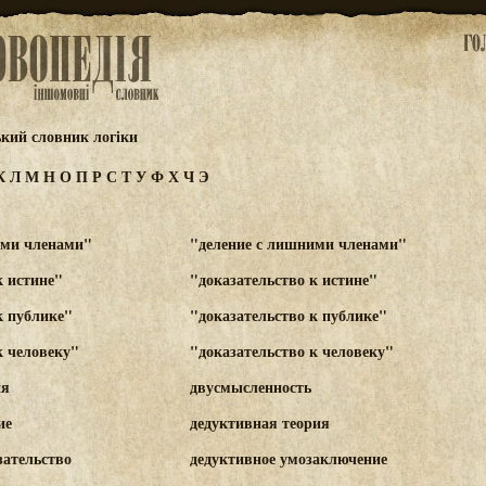
ький словник логіки
К
Л
М
Н
О
П
Р
С
Т
У
Ф
Х
Ч
Э
ими членами"
"деление с лишними членами"
к истине"
"доказательство к истине"
к публике"
"доказательство к публике"
к человеку"
"доказательство к человеку"
ия
двусмысленность
ие
дедуктивная теория
зательство
дедуктивное умозаключение