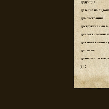
дедукция
деление по видои
демонстрация
деструктивный м
диалектическая л
дизъюнктивное с
дилемма
дихотомическое д
2
[1]