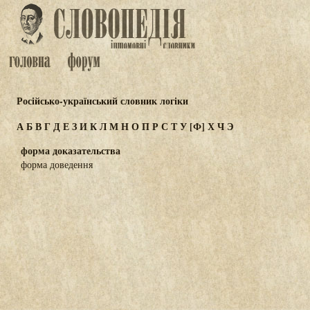
Російсько-український словник логіки
А
Б
В
Г
Д
Е
З
И
К
Л
М
Н
О
П
Р
С
Т
У
[Ф]
Х
Ч
Э
форма доказательства
форма доведення