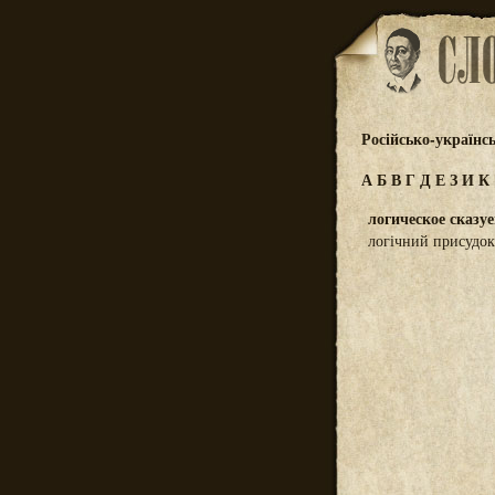
Російсько-українс
А
Б
В
Г
Д
Е
З
И
К
логическое сказу
логічний присудок