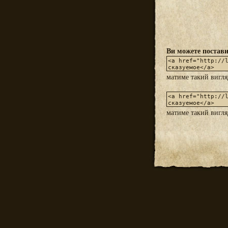
Ви можете постави
матиме такий вигл
матиме такий вигл