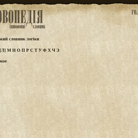
ький словник логіки
[Л]
М
Н
О
П
Р
С
Т
У
Ф
Х
Ч
Э
емое