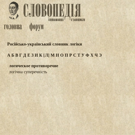
Російсько-український словник логіки
А
Б
В
Г
Д
Е
З
И
К
[Л]
М
Н
О
П
Р
С
Т
У
Ф
Х
Ч
Э
логическое противоречие
логічна суперечність