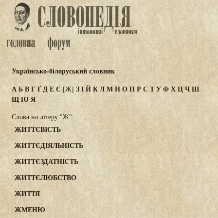
Українсько-білоруський словник
А
Б
В
Г
Ґ
Д
Е
Є
З
І
Й
К
Л
М
Н
О
П
Р
С
Т
У
Ф
Х
Ц
Ч
Ш
[Ж]
Щ
Ю
Я
Слова на літеру "Ж"
ЖИТТЄВІСТЬ
ЖИТТЄДІЯЛЬНІСТЬ
ЖИТТЄЗДАТНІСТЬ
ЖИТТЄЛЮБСТВО
ЖИТТЯ
ЖМЕНЮ