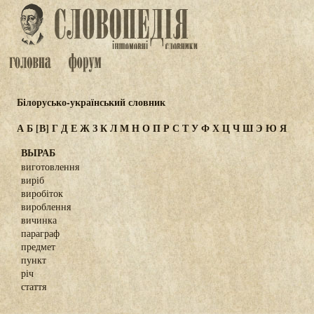
Білорусько-український словник
А
Б
[В]
Г
Д
Е
Ж
З
К
Л
М
Н
О
П
Р
С
Т
У
Ф
Х
Ц
Ч
Ш
Э
Ю
Я
ВЫРАБ
виготовлення
виріб
виробіток
вироблення
вичинка
параграф
предмет
пункт
річ
стаття