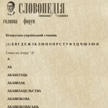
Білорусько-український словник
Б
В
Г
Д
Е
Ж
З
К
Л
М
Н
О
П
Р
С
Т
У
Ф
Х
Ц
Ч
Ш
Э
Ю
Я
[А]
Слова на літеру "А"
А
АБ
АБАБЕГАЦЬ
АБАВЯЗАК
АБАВЯЗАЦЕЛЬСТВА
АБАВЯЗКОВА
АБАВЯЗКОВАСЬЦЬ