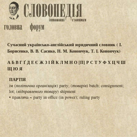
Сучасний українсько-англійський юридичний словник ( І.
Борисенко, В. В. Саєнко, Н. М. Конончук, Т. І. Конончук)
А
Б
В
Г
Ґ
Д
Е
Є
Ж
З
І
Й
К
Л
М
Н
О
[П]
Р
С
Т
У
Ф
Х
Ц
Ч
Ш
Щ
Ю
Я
ПАРТІЯ
ім (
політична організація
) party; (
товарів
) batch; consignment;
lot; (
відправленого товару
) shipment
• правляча ~ party in office (in power); ruling party