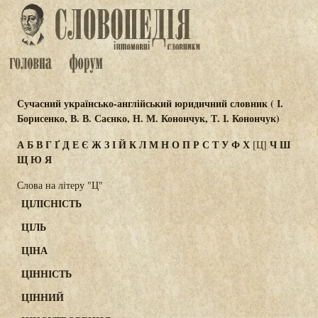
Сучасний українсько-англійський юридичний словник ( І.
Борисенко, В. В. Саєнко, Н. М. Конончук, Т. І. Конончук)
А
Б
В
Г
Ґ
Д
Е
Є
Ж
З
І
Й
К
Л
М
Н
О
П
Р
С
Т
У
Ф
Х
Ч
Ш
[Ц]
Щ
Ю
Я
Слова на літеру "Ц"
ЦІЛІСНІСТЬ
ЦІЛЬ
ЦІНА
ЦІННІСТЬ
ЦІННИЙ