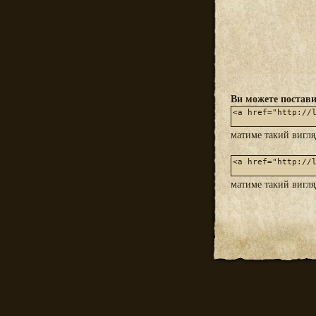
Ви можете постави
матиме такий вигл
матиме такий вигл