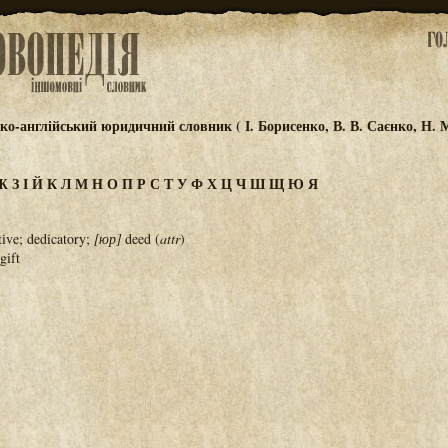
о-англійський юридичний словник ( І. Борисенко, В. В. Саєнко, Н. М
Ж
З
І
Й
К
Л
М
Н
О
П
Р
С
Т
У
Ф
Х
Ц
Ч
Ш
Щ
Ю
Я
ve; dedicatory;
[юр]
deed (
attr
)
gift