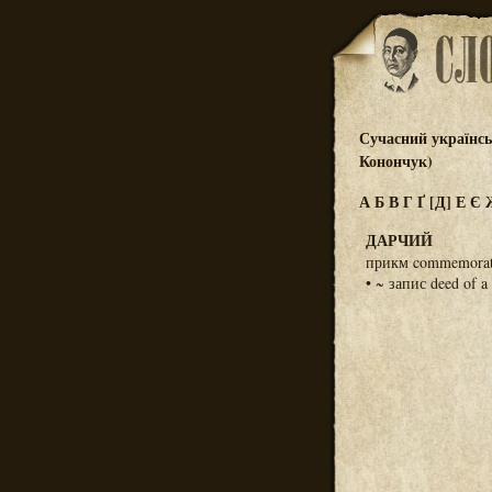
Сучасний українськ
Конончук)
А
Б
В
Г
Ґ
[Д]
Е
Є
ДАРЧИЙ
прикм commemorati
• ~ запис deed of a 