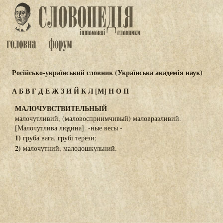
Російсько-український словник (Українська академія наук)
А
Б
В
Г
Д
Е
Ж
З
И
Й
К
Л
[М]
Н
О
П
МАЛОЧУВСТВИТЕЛЬНЫЙ
малочутливий, (маловосприимчивый) маловразливий.
[Малочутлива людина]. -ные весы -
1)
груба вага, грубі терези;
2)
малочутний, малодошкульний.