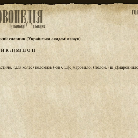
ький словник (Українська академія наук)
И
Й
К
Л
[М]
Н
О
П
стило, (для колёс) коломазь (-зи), ш[с]маровило, (полон.) ш[с]маровидло