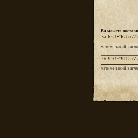
Ви можете постави
матиме такий вигл
матиме такий вигл