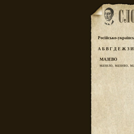
Російсько-українс
А
Б
В
Г
Д
Е
Ж
З
МАЗЕВО
мазило, мазиво, ма