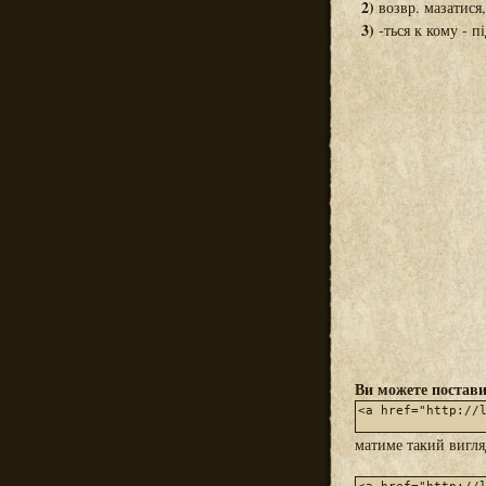
2)
возвр. мазатися,
3)
-ться к кому - п
Ви можете постави
матиме такий вигл