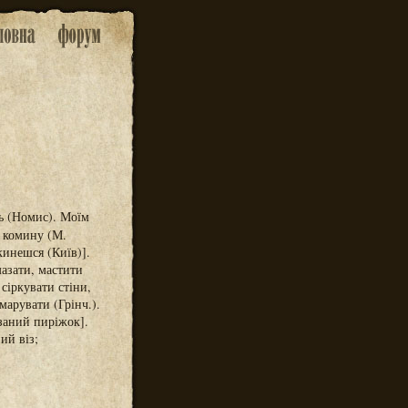
ть (Номис). Моїм
о комину (М.
екинешся (Київ)].
мазати, мастити
сіркувати стіни,
марувати (Грінч.).
заний пиріжок].
ий віз;