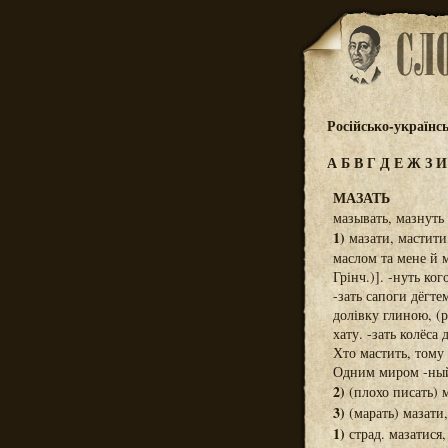
Російсько-українс
А
Б
В
Г
Д
Е
Ж
З
МАЗАТЬ
мазывать, мазнуть
1)
мазати, мастити
маслом та мене й 
Грінч.)]. -нуть ко
-зать сапоги дёгте
долівку глиною, (р
хату. -зать колёса
Хто мастить, тому
Одним миром -ный 
2)
(плохо писать) м
3)
(марать) мазати,
1)
страд. мазатися