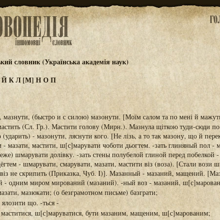
ький словник (Українська академія наук)
И
Й
К
Л
[М]
Н
О
П
, мазнути, (быстро и с силою) мазонути. [Моїм салом та по мені й мажу
мастить (Сл. Гр.). Мастити голову (Мирн.). Мазнула щіткою туди-сюди п
го (ударить) - мазонути, ляснути кого. [Не лізь, а то так мазону, що й пер
м - мазати, мастити, ш[с]марувати чоботи дьогтем. -зать глиняный пол - 
еже) шмарувати долівку. -зать стены полубелой глиной перед побелкой - 
 дёгтем - шмарувати, смарувати, мазати, мастити віз (воза). [Стали вози ш
 віз не скрипить (Приказка, Чуб. I)]. Мазанный - мазаний, мащений. [Ма
- одним миром мирований (мазаний). -ный воз - мазаний, ш[с]марован
азати, мазюкати; (о безграмотном письме) базграти;
 ялозити що. -ться -
, маститися, ш[с]маруватися, бути мазаним, мащеним, ш[с]марованим;