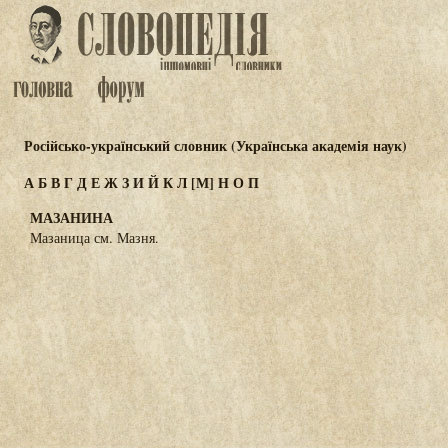
Російсько-український словник (Українська академія наук)
А
Б
В
Г
Д
Е
Ж
З
И
Й
К
Л
[М]
Н
О
П
МАЗАНИНА
Мазаница см. Мазня.