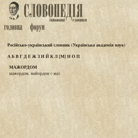
Російсько-український словник (Українська академія наук)
А
Б
В
Г
Д
Е
Ж
З
И
Й
К
Л
[М]
Н
О
П
МАЖОРДОМ
мажордом, майордом (-ма).